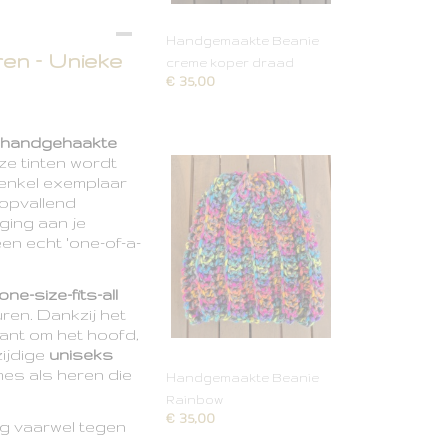
Handgemaakte Beanie
en – Unieke
creme koper draad
€ 35,00
 handgehaakte
ze tinten wordt
 enkel exemplaar
 opvallend
ging aan je
een echt 'one-of-a-
one-size-fits-all
uren. Dankzij het
ant om het hoofd,
ijdige
uniseks
s als heren die
Handgemaakte Beanie
Rainbow
€ 35,00
g vaarwel tegen