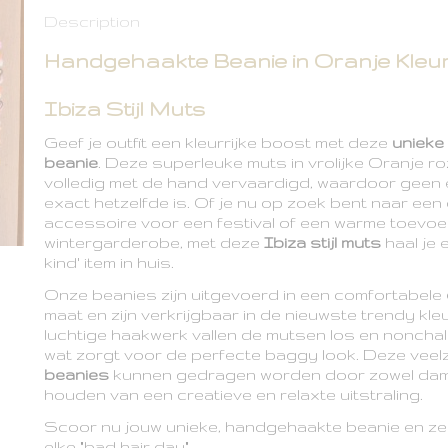
Description
Handgehaakte Beanie in Oranje Kleur
Ibiza Stijl Muts
Geef je outfit een kleurrijke boost met deze
unieke
beanie
. Deze superleuke muts in vrolijke Oranje ro
volledig met de hand vervaardigd, waardoor geen
exact hetzelfde is. Of je nu op zoek bent naar een
accessoire voor een festival of een warme toevoe
wintergarderobe, met deze
Ibiza stijl muts
haal je 
kind' item in huis.
Onze beanies zijn uitgevoerd in een comfortabele
maat en zijn verkrijgbaar in de nieuwste trendy kle
luchtige haakwerk vallen de mutsen los en nonchal
wat zorgt voor de perfecte baggy look. Deze veelz
beanies
kunnen gedragen worden door zowel dame
houden van een creatieve en relaxte uitstraling.
Scoor nu jouw unieke, handgehaakte beanie en ze
elke "bad hair day".