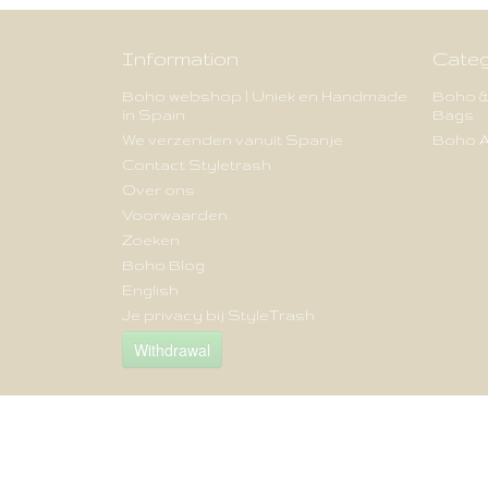
Information
Categ
Boho webshop | Uniek en Handmade
Boho &
in Spain
Bags
We verzenden vanuit Spanje
Boho A
Contact Styletrash
Over ons
Voorwaarden
Zoeken
Boho Blog
English
Je privacy bij StyleTrash
Withdrawal