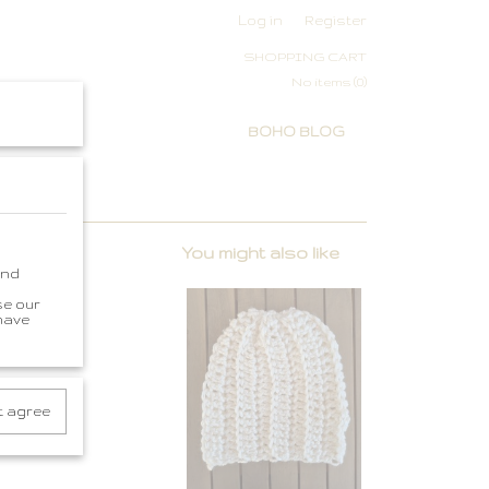
Log in
Register
SHOPPING CART
No items
(0)
ON
+
BOHO BLOG
You might also like
and
se our
 have
t agree