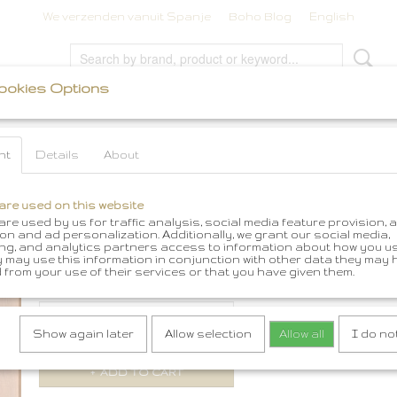
We verzenden vanuit Spanje
Boho Blog
English
Cookies Options
SOIRES
BOHO SIERADEN
BOHO IBIZA STYLE FASHI
nt
Details
About
es Vedra
>
Handgemaakte Beanies
>
Handgehaakte Beanie Oranje mix
Handgehaakte Beanie Oranje mix
are used on this website
re used by us for traffic analysis, social media feature provision, 
€ 35,00
(including VAT 21%)
on and ad personalization. Additionally, we grant our social media,
ing, and analytics partners access to information about how you u
In stock
y may use this information in conjunction with other data they may
✓
from your use of their services or that you have given them.
Quantity
Show again later
Allow selection
Allow all
I do no
ADD TO CART