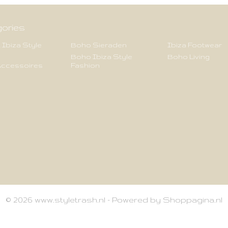
ories
 Ibiza Style
Boho Sieraden
Ibiza Footwear
Boho Ibiza Style
Boho Living
ccessoires
Fashion
© 2026 www.styletrash.nl - Powered by Shoppagina.nl