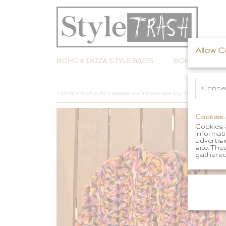
Allow 
BOHO & IBIZA STYLE BAGS
BOHO ACCES
Conse
Home
>
Boho Accessoires
>
Beanies by Vagabundo 
Cookies 
Cookies a
informati
advertis
site. The
gathered 