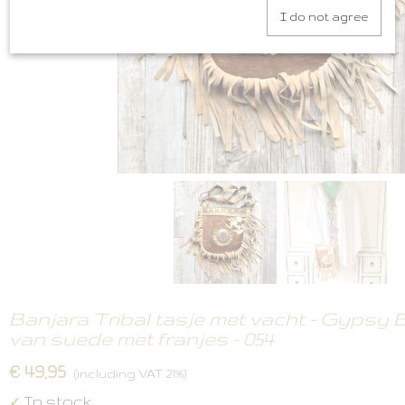
I do not agree
Banjara Tribal tasje met vacht - Gypsy 
van suede met franjes - 054
€ 49,95
(including VAT 21%)
In stock
✓