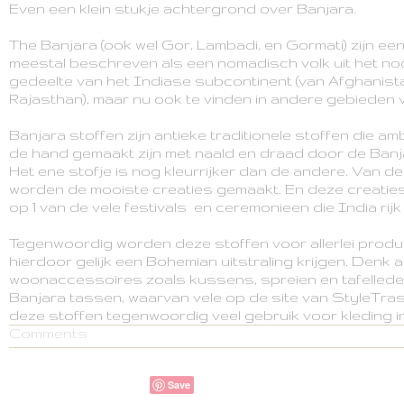
Even een klein stukje achtergrond over Banjara.
The Banjara (ook wel Gor, Lambadi, en Gormati) zijn 
meestal beschreven als een nomadisch volk uit het no
gedeelte van het Indiase subcontinent (van Afghanist
Rajasthan), maar nu ook te vinden in andere gebieden v
Banjara stoffen zijn antieke traditionele stoffen die am
de hand gemaakt zijn met naald en draad door de Banja
Het ene stofje is nog kleurrijker dan de andere. Van d
worden de mooiste creaties gemaakt. En deze creati
op 1 van de vele festivals en ceremonieen die India rijk 
Tegenwoordig worden deze stoffen voor allerlei produc
hierdoor gelijk een Bohemian uitstraling krijgen. Denk 
woonaccessoires zoals kussens, spreien en tafellede
Banjara tassen, waarvan vele op de site van StyleTr
deze stoffen tegenwoordig veel gebruik voor kleding in 
Comments
Save