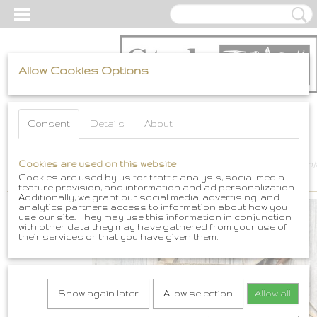
Allow Cookies Options
Log in
Register
Consent
Details
About
Home
Cookies are used on this website
>
Boho & Ibiza Style Bags
>
Boho Bags
>
Banjara tassen
>
Banja
- Gypsy Boho Ibiza tas van suede met franjes - 054
Cookies are used by us for traffic analysis, social media
feature provision, and information and ad personalization.
Additionally, we grant our social media, advertising, and
analytics partners access to information about how you
use our site. They may use this information in conjunction
with other data they may have gathered from your use of
their services or that you have given them.
Show again later
Allow selection
Allow all