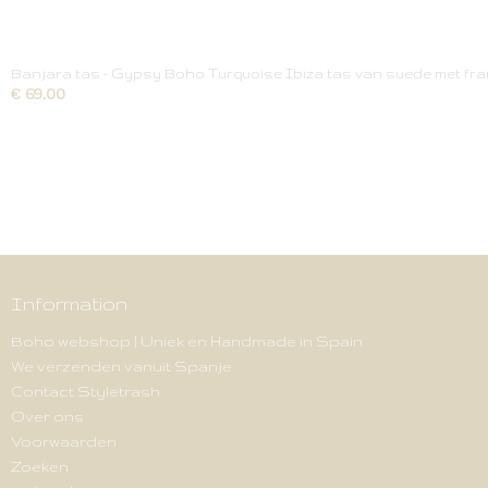
Banjara tas - Gypsy Boho Turquoise Ibiza tas van suede met franj
€ 69,00
Information
Boho webshop | Uniek en Handmade in Spain
We verzenden vanuit Spanje
Contact Styletrash
Over ons
Voorwaarden
Zoeken