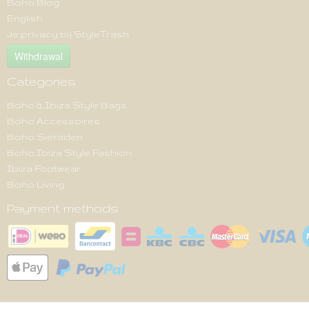
Boho Blog
English
Je privacy bij StyleTrash
Withdrawal
Categories
Boho & Ibiza Style Bags
Boho Accessoires
Boho Sieraden
Boho Ibiza Style Fashion
Ibiza Footwear
Boho Living
Payment methods