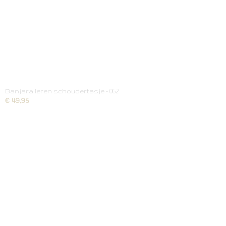
Banjara leren schoudertasje - 062
€ 49,95