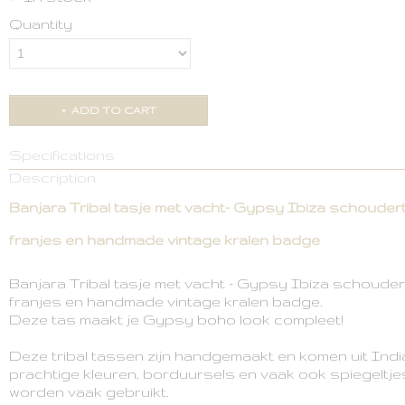
Quantity
ADD TO CART
Specifications
Description
Product code
BAN-SM-VA-12-17-054
Banjara Tribal tasje met vacht- Gypsy Ibiza schoude
franjes en handmade vintage kralen badge
Banjara Tribal tasje met vacht - Gypsy Ibiza schoude
franjes en handmade vintage kralen badge.
Deze tas maakt je Gypsy boho look compleet!
Deze tribal tassen zijn handgemaakt en komen uit Indi
prachtige kleuren, borduursels en vaak ook spiegeltj
worden vaak gebruikt.