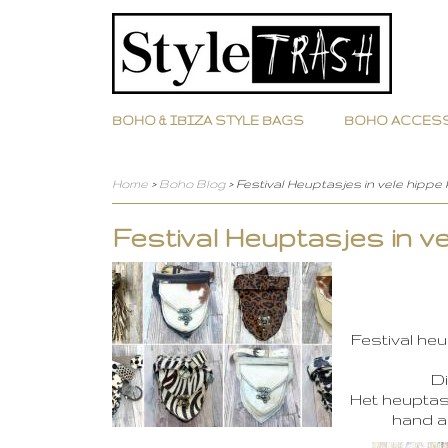
BOHO & IBIZA STYLE BAGS
BOHO ACCES
Home
>
Boho Blog
> Festival Heuptasjes in vele hippe k
Festival Heuptasjes in vel
Festival heu
Di
Het heuptasj
hand al