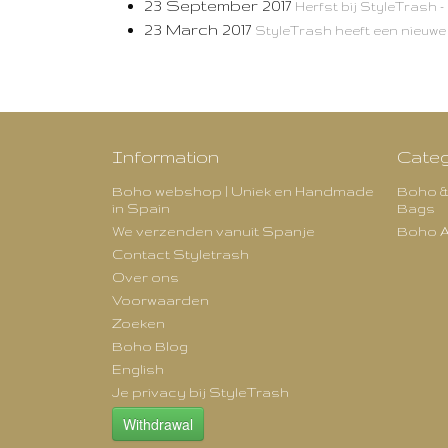
23 September 2017
Herfst bij StyleTrash - 
23 March 2017
StyleTrash heeft een nieuwe
Information
Categ
Boho webshop | Uniek en Handmade
Boho &
in Spain
Bags
We verzenden vanuit Spanje
Boho A
Contact Styletrash
Over ons
Voorwaarden
Zoeken
Boho Blog
English
Je privacy bij StyleTrash
Withdrawal