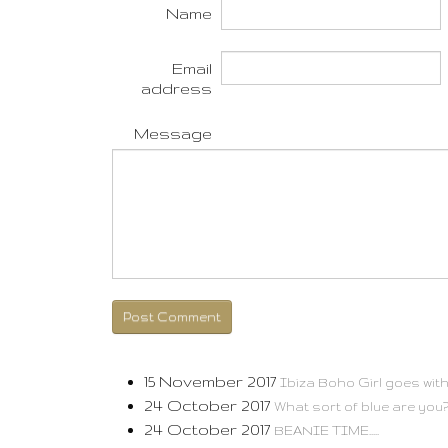
Name
Email
address
Message
Post Comment
15 November 2017
Ibiza Boho Girl goes with 
24 October 2017
What sort of blue are you
24 October 2017
BEANIE TIME.....