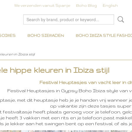
We verzenden vanuit Spanje
Boho Blog
English
SOIRES
BOHO SIERADEN
BOHO IBIZA STYLE FASHI
leuren in Ibiza stijl
e hippe kleuren in Ibiza stijl
Festival Heuptasjes van vacht leer in d
Festival Heuptasjes in Gypsy Boho Ibiza style van vac
ptasje, met dit heuptasje heb je je handen vrij wanneer j
op vakantie zijn deze tasjes super
t festivaltasje heeft plaats genoeg voor je telefoon, geld 
e heeft 3 vakken met een rits en je telefoon past makkelijk
s je lekker aan het swingen bent op een festival, of als j