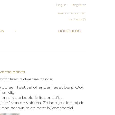
Log in
Register
SHOPPING CART
No items
(0)
ON
+
BOHO BLOG
iverse prints
ht leer in diverse prints.
e op een festival of ander feest bent. Ook
 handig.
en bijvoorbeeld je lippenstift…..
 in 1 van de vakken. Zo heb je alles bij de
e aan het winkelen bent bijvoorbeeld.