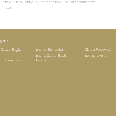
Hello Autumn - Actie... Nu slechts 1,95 euro verzendkosten.
 website
ories
 Ibiza Style
Boho Sieraden
Ibiza Footwear
Boho Ibiza Style
Boho Living
ccessoires
Fashion