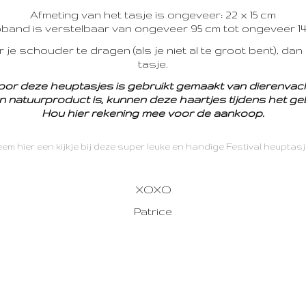
Afmeting van het tasje is ongeveer: 22 x 15 cm
band is verstelbaar van ongeveer 95 cm tot ongeveer 14
er je schouder te dragen (als je niet al te groot bent), da
tasje.
oor deze heuptasjes is gebruikt gemaakt van dierenvach
 natuurproduct is, kunnen deze haartjes tijdens het gebr
Hou hier rekening mee voor de aankoop.
em hier een kijkje bij deze super leuke en handige Festival heuptas
XOXO
Patrice