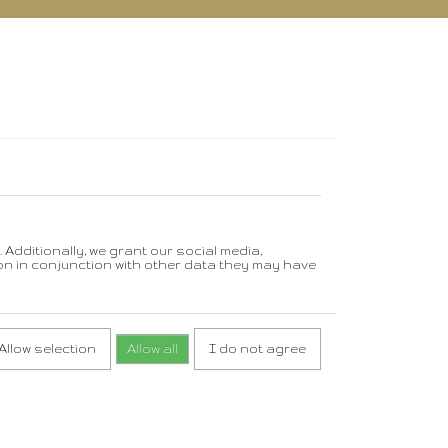
Additionally, we grant our social media,
on in conjunction with other data they may have
Allow selection
Allow all
I do not agree