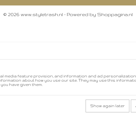
© 2026 www.styletrash.nl - Powered by Shoppagina.nl
ial media feature provision, and information and ad personalization. 
nformation about how you use our site. They may use this informati
 you have given them.
Show again later