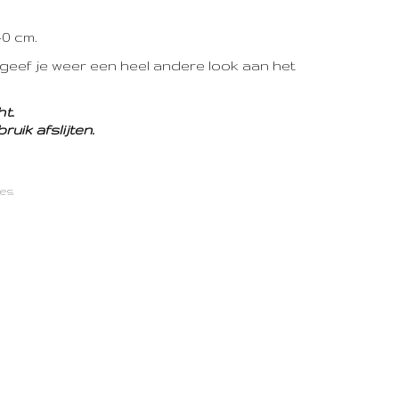
0 cm.
n geef je weer een heel andere look aan het
t.
uik afslijten.
jes