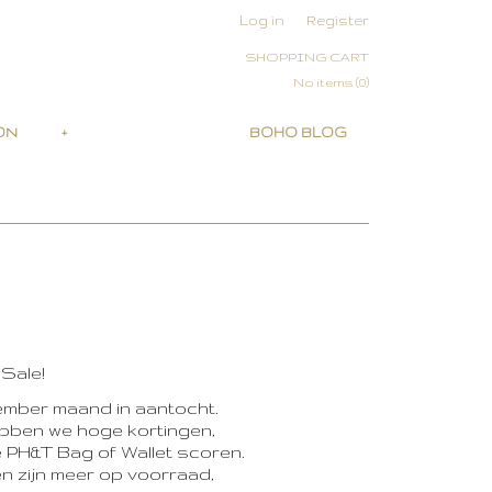
Log in
Register
SHOPPING CART
No items
(0)
ON
+
BOHO BLOG
 Sale!
ember maand in aantocht.
ebben we hoge kortingen,
e PH&T Bag of Wallet scoren.
en zijn meer op voorraad,