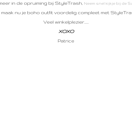
meer in de opruiming bij StyleTrash,
Neem snel kijkje bij de 
 maak nu je boho outfit voordelig compleet met StyleTra
Veel winkelplezier.....
XOXO
Patrice