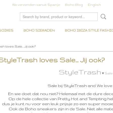
We verzenden vanuit Spanje
Boho Blog
English
SOIRES
BOHO SIERADEN
BOHO IBIZA STYLE FASHI
 loves Sale... Jij ook?
tyleTrash loves Sale... Jij ook?
StyleTrash
♥ Sale
Sale bij StyleTrash and We love
En wie doet dat nou niet? Helemaal met de dure dec
Op de hele collectie van Pretty Hot and Tempting h
dus je kunt nu voor een leuk prijsje zo een super mooi
Ook de Boho sneakers zijn in de Sale. Niet alle mat