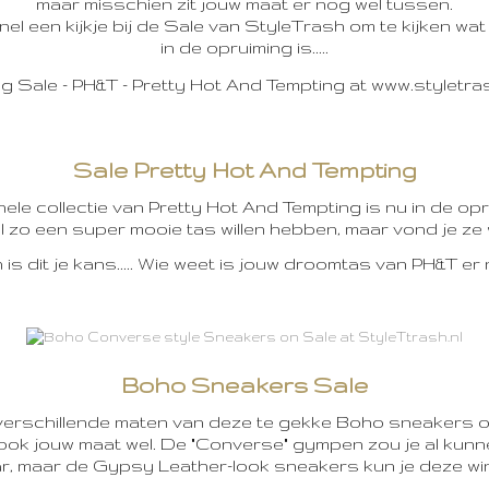
maar misschien zit jouw maat er nog wel tussen.
l een kijkje bij de Sale van StyleTrash om te kijken wa
in de opruiming is.....
Sale Pretty Hot And Tempting
ele collectie van Pretty Hot And Tempting is nu in de opr
 al zo een super mooie tas willen hebben, maar vond je ze w
is dit je kans..... Wie weet is jouw droomtas van PH&T er
Boho Sneakers Sale
 verschillende maten van deze te gekke Boho sneakers 
ook jouw maat wel. De "Converse" gympen zou je al kun
r, maar de Gypsy Leather-look sneakers kun je deze winte