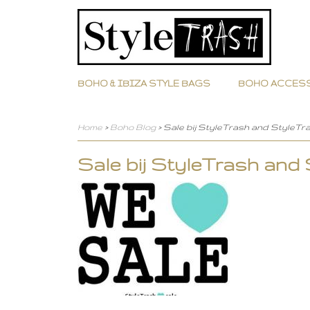
BOHO & IBIZA STYLE BAGS
BOHO ACCES
Home
>
Boho Blog
> Sale bij StyleTrash and StyleTrash
Sale bij StyleTrash and S