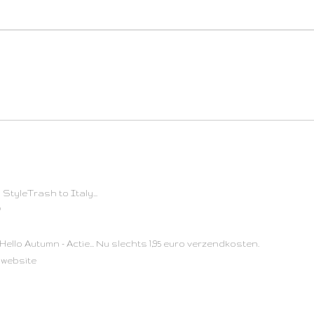
StyleTrash to Italy...
?
Hello Autumn - Actie... Nu slechts 1,95 euro verzendkosten.
 website