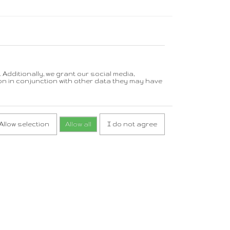
Additionally, we grant our social media,
on in conjunction with other data they may have
Allow selection
Allow all
I do not agree