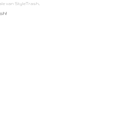
.
Sale van StyleTrash
sh!