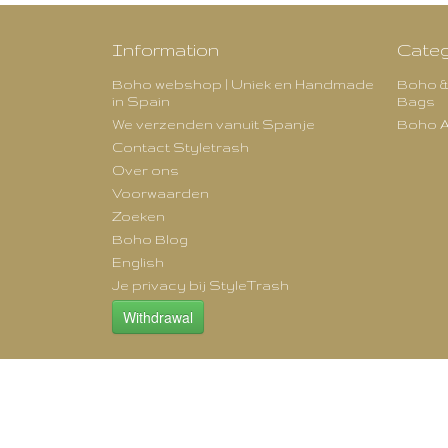
Information
Categ
Boho webshop | Uniek en Handmade
Boho &
in Spain
Bags
We verzenden vanuit Spanje
Boho A
Contact Styletrash
Over ons
Voorwaarden
Zoeken
Boho Blog
English
Je privacy bij StyleTrash
Withdrawal