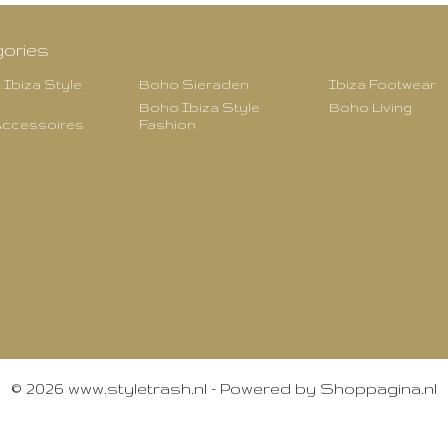
ories
 Ibiza Style
Boho Sieraden
Ibiza Footwear
Boho Ibiza Style
Boho Living
ccessoires
Fashion
© 2026 www.styletrash.nl - Powered by Shoppagina.nl