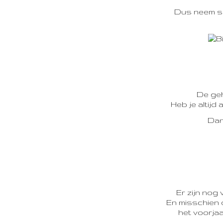
Dus neem sne
De geh
Heb je altijd
Dan 
Er zijn nog
En misschien 
het voorjaa