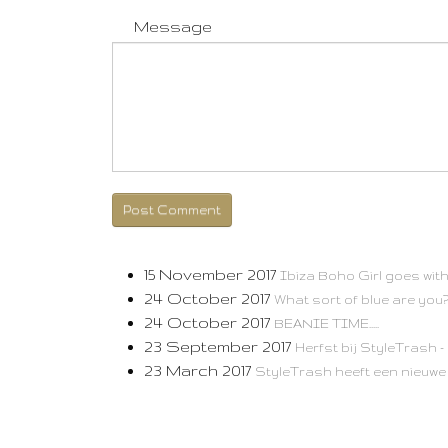
Message
Post Comment
15 November 2017
Ibiza Boho Girl goes with 
24 October 2017
What sort of blue are you
24 October 2017
BEANIE TIME.....
23 September 2017
Herfst bij StyleTrash - 
23 March 2017
StyleTrash heeft een nieuwe