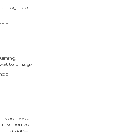
t er nog meer
uiming.
at te prijzig?
 nog!
op voorraad.
nen kopen voor
r al aan....